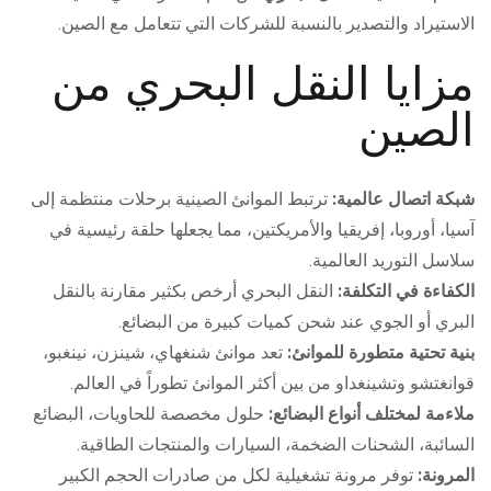
الاستيراد والتصدير بالنسبة للشركات التي تتعامل مع الصين.
مزايا النقل البحري من
الصين
شبكة اتصال عالمية:
ترتبط الموانئ الصينية برحلات منتظمة إلى
آسيا، أوروبا، إفريقيا والأمريكتين، مما يجعلها حلقة رئيسية في
سلاسل التوريد العالمية.
الكفاءة في التكلفة:
النقل البحري أرخص بكثير مقارنة بالنقل
البري أو الجوي عند شحن كميات كبيرة من البضائع.
بنية تحتية متطورة للموانئ:
تعد موانئ شنغهاي، شينزن، نينغبو،
قوانغتشو وتشينغداو من بين أكثر الموانئ تطوراً في العالم.
ملاءمة لمختلف أنواع البضائع:
حلول مخصصة للحاويات، البضائع
السائبة، الشحنات الضخمة، السيارات والمنتجات الطاقية.
المرونة:
توفر مرونة تشغيلية لكل من صادرات الحجم الكبير